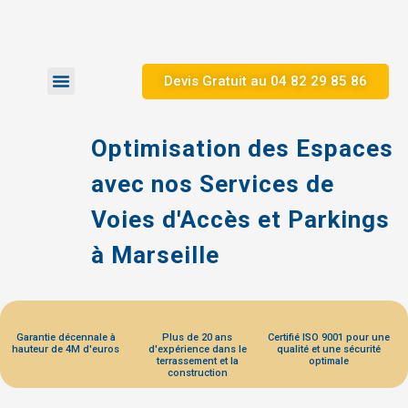
Devis Gratuit au 04 82 29 85 86
Zones d’Intervention
Nos Réalisations
Optimisation des Espaces
avec nos Services de
Voies d'Accès et Parkings
à Marseille
Garantie décennale à
Plus de 20 ans
Certifié ISO 9001 pour une
hauteur de 4M d'euros
d'expérience dans le
qualité et une sécurité
terrassement et la
optimale
construction