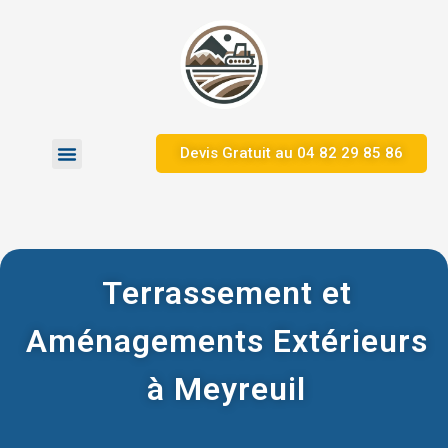
Devis Gratuit au 04 82 29 85 86
Zones d’Intervention
Nos Réalisations
Terrassement et
Aménagements Extérieurs
à Meyreuil