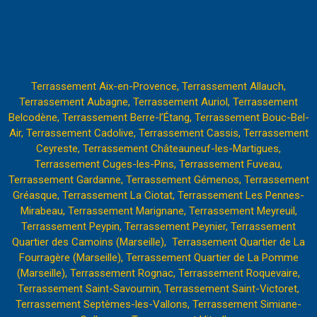
Terrassement Aix-en-Provence,
Terrassement Allauch,
Terrassement Aubagne,
Terrassement Auriol,
Terrassement
Belcodène,
Terrassement Berre-l’Étang
,
Terrassement Bouc-Bel-
Air,
Terrassement Cadolive,
Terrassement Cassis,
Terrassement
Ceyreste,
Terrassement Châteauneuf-les-Martigues,
Terrassement Cuges-les-Pins,
Terrassement Fuveau,
Terrassement Gardanne,
Terrassement Gémenos,
Terrassement
Gréasque,
Terrassement La Ciotat,
Terrassement Les Pennes-
Mirabeau
,
Terrassement Marignane,
Terrassement Meyreuil,
Terrassement Peypin,
Terrassement Peynier,
Terrassement
Quartier des Camoins (Marseille),
Terrassement Quartier de La
Fourragère (Marseille),
Terrassement Quartier de La Pomme
(Marseille)
,
Terrassement Rognac,
Terrassement Roquevaire
,
Terrassement Saint-Savournin,
Terrassement Saint-Victoret,
Terrassement Septèmes-les-Vallons,
Terrassement Simiane-