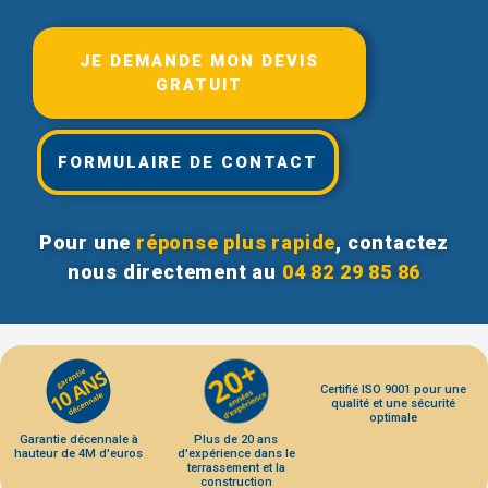
JE DEMANDE MON DEVIS
GRATUIT
FORMULAIRE DE CONTACT
Pour une
réponse plus rapide
, contactez
nous directement au
04 82 29 85 86
Certifié ISO 9001 pour une
qualité et une sécurité
optimale
Garantie décennale à
Plus de 20 ans
hauteur de 4M d'euros
d'expérience dans le
terrassement et la
construction