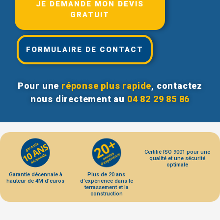
JE DEMANDE MON DEVIS
GRATUIT
FORMULAIRE DE CONTACT
Pour une
réponse plus rapide
, contactez
nous directement au
04 82 29 85 86
Certifié ISO 9001 pour une
qualité et une sécurité
optimale
Garantie décennale à
Plus de 20 ans
hauteur de 4M d'euros
d'expérience dans le
terrassement et la
construction