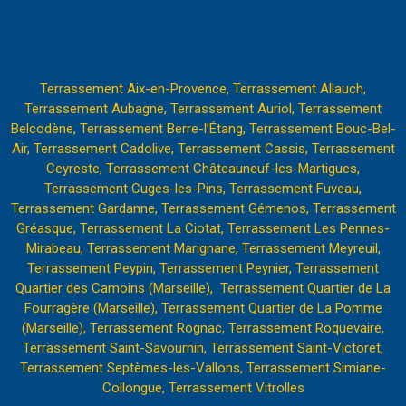
Terrassement Aix-en-Provence,
Terrassement Allauch,
Terrassement Aubagne,
Terrassement Auriol,
Terrassement
Belcodène,
Terrassement Berre-l’Étang
,
Terrassement Bouc-Bel-
Air,
Terrassement Cadolive,
Terrassement Cassis,
Terrassement
Ceyreste,
Terrassement Châteauneuf-les-Martigues,
Terrassement Cuges-les-Pins,
Terrassement Fuveau,
Terrassement Gardanne,
Terrassement Gémenos,
Terrassement
Gréasque,
Terrassement La Ciotat,
Terrassement Les Pennes-
Mirabeau
,
Terrassement Marignane,
Terrassement Meyreuil,
Terrassement Peypin,
Terrassement Peynier,
Terrassement
Quartier des Camoins (Marseille),
Terrassement Quartier de La
Fourragère (Marseille),
Terrassement Quartier de La Pomme
(Marseille)
,
Terrassement Rognac,
Terrassement Roquevaire
,
Terrassement Saint-Savournin,
Terrassement Saint-Victoret,
Terrassement Septèmes-les-Vallons,
Terrassement Simiane-
Collongue,
Terrassement Vitrolles