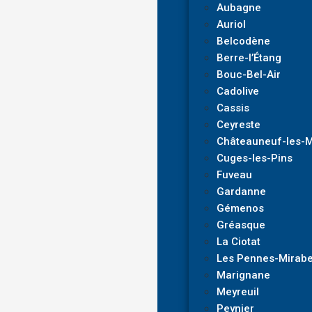
Aubagne
Auriol
Belcodène
Berre-l’Étang
Bouc-Bel-Air
Cadolive
Cassis
Ceyreste
Châteauneuf-les-M
Cuges-les-Pins
Fuveau
Gardanne
Gémenos
Gréasque
La Ciotat
Les Pennes-Mirab
Marignane
Meyreuil
Peynier