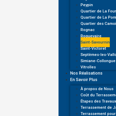
Peypin
Quartier de La Fou
Quartier de La Po
Quartier des Camo
Rognac
Roquevaire
Saint-Savournin
Saint-Victoret
Septèmes-les-Vall
Simiane-Collongue
Vitrolles
Nos Réalisations
En Savoir Plus
À propos de Nous
Coût du Terrasseme
Étapes des Travaux
Terrassement de Ja
Terrassement pour 