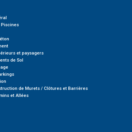
ral
 Piscines
Béton
ment
rieurs et paysagers
ents de Sol
nage
arkings
ion
truction de Murets / Clôtures et Barrières
mins et Allées