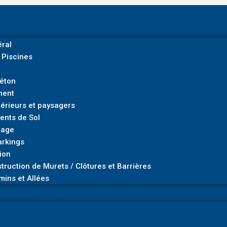
ral
 Piscines
Béton
ment
rieurs et paysagers
ents de Sol
nage
arkings
ion
truction de Murets / Clôtures et Barrières
mins et Allées