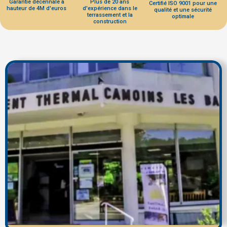
Garantie décennale à
Plus de 20 ans
Certifié ISO 9001 pour une
hauteur de 4M d'euros
d'expérience dans le
qualité et une sécurité
terrassement et la
optimale
construction