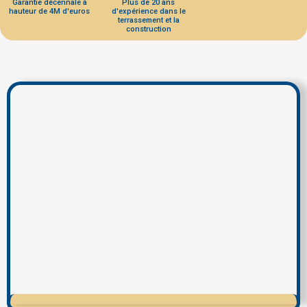
Garantie décennale à
Plus de 20 ans
hauteur de 4M d'euros
d'expérience dans le
terrassement et la
construction